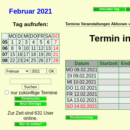
Februar
2021
Aktueller Tag
Tag aufrufen:
Termine Veranstaltungen Aktionen 
Termin i
MO
DI
MI
DO
FR
SA
SO
05
1
2
3
4
5
6
7
06
8
9
10
11
12
13
14
07
15
16
17
18
19
20
21
08
22
23
24
25
26
27
28
Datum
Startzeit
End
MO 08.02.2021
DI 09.02.2021
MI 10.02.2021
DO 11.02.2021
nur zukünftige Termine
FR 12.02.2021
Detailsuche
SA 13.02.2021
Neue Einträge
SO 14.02.2021
Zur Zeit sind 631 User
Druckvorschau
online.
Wer ist online?