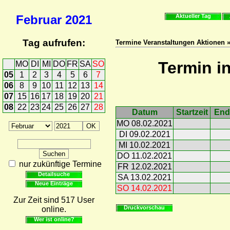
Februar
2021
Aktueller Tag
Tag aufrufen:
Termine Veranstaltungen Aktionen 
Termin i
MO
DI
MI
DO
FR
SA
SO
05
1
2
3
4
5
6
7
06
8
9
10
11
12
13
14
07
15
16
17
18
19
20
21
08
22
23
24
25
26
27
28
Datum
Startzeit
End
MO 08.02.2021
DI 09.02.2021
MI 10.02.2021
DO 11.02.2021
nur zukünftige Termine
FR 12.02.2021
Detailsuche
SA 13.02.2021
Neue Einträge
SO 14.02.2021
Zur Zeit sind 517 User
Druckvorschau
online.
Wer ist online?