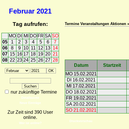
Februar
2021
Tag aufrufen:
Termine Veranstaltungen Aktionen 
MO
DI
MI
DO
FR
SA
SO
05
1
2
3
4
5
6
7
06
8
9
10
11
12
13
14
07
15
16
17
18
19
20
21
08
22
23
24
25
26
27
28
Datum
Startzeit
MO 15.02.2021
DI 16.02.2021
MI 17.02.2021
nur zukünftige Termine
DO 18.02.2021
FR 19.02.2021
Detailsuche
Neue Einträge
SA 20.02.2021
SO 21.02.2021
Zur Zeit sind 390 User
online.
Druckvorschau
Wer ist online?