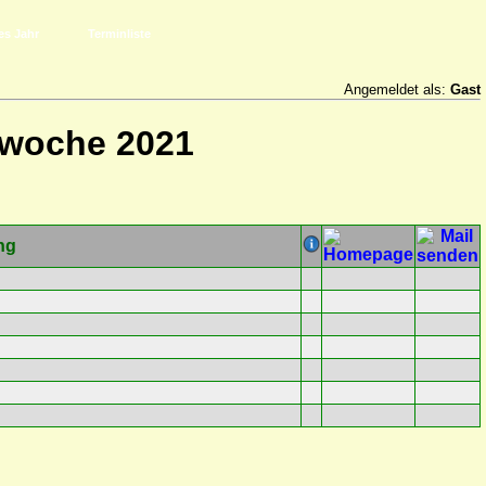
es Jahr
Terminliste
Angemeldet als:
Gast
rwoche 2021
ng