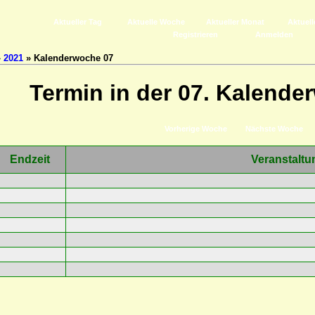
Aktueller Tag
Aktuelle Woche
Aktueller Monat
Aktuell
Registrieren
Anmelden
»
2021
» Kalenderwoche 07
Termin in der 07. Kalende
Vorherige Woche
Nächste Woche
Endzeit
Veranstaltu