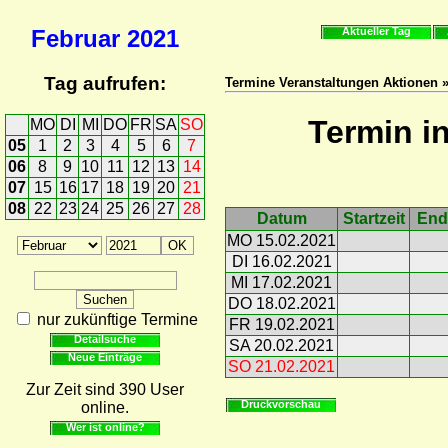
Februar
2021
Aktueller Tag
Tag aufrufen:
Termine Veranstaltungen Aktionen 
Termin i
MO
DI
MI
DO
FR
SA
SO
05
1
2
3
4
5
6
7
06
8
9
10
11
12
13
14
07
15
16
17
18
19
20
21
08
22
23
24
25
26
27
28
Datum
Startzeit
End
MO 15.02.2021
DI 16.02.2021
MI 17.02.2021
DO 18.02.2021
nur zukünftige Termine
FR 19.02.2021
Detailsuche
SA 20.02.2021
Neue Einträge
SO 21.02.2021
Zur Zeit sind 390 User
Druckvorschau
online.
Wer ist online?