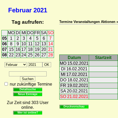
Februar
2021
Tag aufrufen:
Termine Veranstaltungen Aktionen 
MO
DI
MI
DO
FR
SA
SO
05
1
2
3
4
5
6
7
06
8
9
10
11
12
13
14
07
15
16
17
18
19
20
21
08
22
23
24
25
26
27
28
Datum
Startzeit
MO 15.02.2021
DI 16.02.2021
MI 17.02.2021
DO 18.02.2021
nur zukünftige Termine
FR 19.02.2021
Detailsuche
SA 20.02.2021
Neue Einträge
SO 21.02.2021
Zur Zeit sind 303 User
Druckvorschau
online.
Wer ist online?