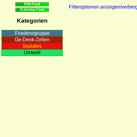
RSS-Feed
Filteroptionen anzeigen/verber
iCalendar-Feed
Kategorien
Friedensgruppe
Ge-Denk-Zellen
Soziales
Umwelt