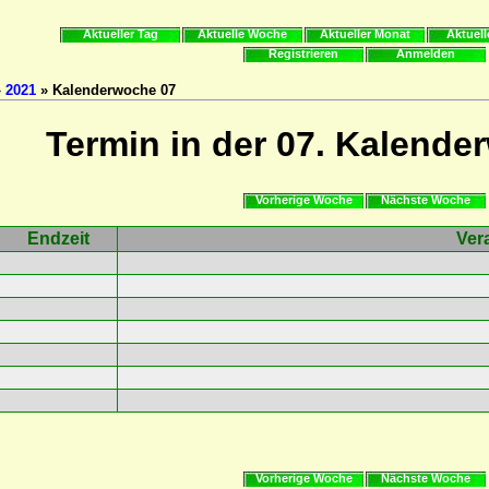
Aktueller Tag
Aktuelle Woche
Aktueller Monat
Aktuell
Registrieren
Anmelden
»
2021
» Kalenderwoche 07
Termin in der 07. Kalende
Vorherige Woche
Nächste Woche
Endzeit
Ver
Vorherige Woche
Nächste Woche