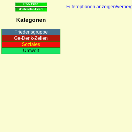
RSS-Feed
Filteroptionen anzeigen/verber
iCalendar-Feed
Kategorien
Friedensgruppe
Ge-Denk-Zellen
Soziales
Umwelt