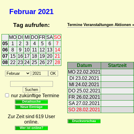
Februar
2021
Tag aufrufen:
Termine Veranstaltungen Aktionen 
MO
DI
MI
DO
FR
SA
SO
05
1
2
3
4
5
6
7
06
8
9
10
11
12
13
14
07
15
16
17
18
19
20
21
08
22
23
24
25
26
27
28
Datum
Startzeit
MO 22.02.2021
DI 23.02.2021
MI 24.02.2021
DO 25.02.2021
nur zukünftige Termine
FR 26.02.2021
Detailsuche
SA 27.02.2021
Neue Einträge
SO 28.02.2021
Zur Zeit sind 619 User
Druckvorschau
online.
Wer ist online?