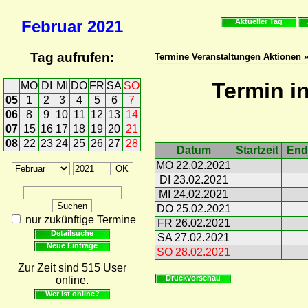
Februar
2021
Aktueller Tag
Tag aufrufen:
Termine Veranstaltungen Aktionen 
Termin i
MO
DI
MI
DO
FR
SA
SO
05
1
2
3
4
5
6
7
06
8
9
10
11
12
13
14
07
15
16
17
18
19
20
21
08
22
23
24
25
26
27
28
Datum
Startzeit
End
MO 22.02.2021
DI 23.02.2021
MI 24.02.2021
DO 25.02.2021
nur zukünftige Termine
FR 26.02.2021
Detailsuche
SA 27.02.2021
Neue Einträge
SO 28.02.2021
Zur Zeit sind 515 User
Druckvorschau
online.
Wer ist online?