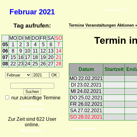
Februar
2021
Aktueller Tag
Tag aufrufen:
Termine Veranstaltungen Aktionen 
Termin i
MO
DI
MI
DO
FR
SA
SO
05
1
2
3
4
5
6
7
06
8
9
10
11
12
13
14
07
15
16
17
18
19
20
21
08
22
23
24
25
26
27
28
Datum
Startzeit
Endz
MO 22.02.2021
DI 23.02.2021
MI 24.02.2021
nur zukünftige Termine
DO 25.02.2021
FR 26.02.2021
Detailsuche
Neue Einträge
SA 27.02.2021
SO 28.02.2021
Zur Zeit sind 622 User
online.
Druckvorschau
Wer ist online?