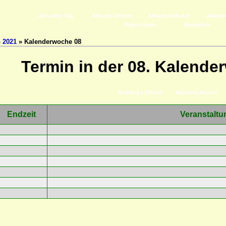
Aktueller Tag
Aktuelle Woche
Aktueller Monat
Aktuell
Registrieren
Anmelden
»
2021
» Kalenderwoche 08
Termin in der 08. Kalende
Vorherige Woche
Nächste Woche
Endzeit
Veranstaltu