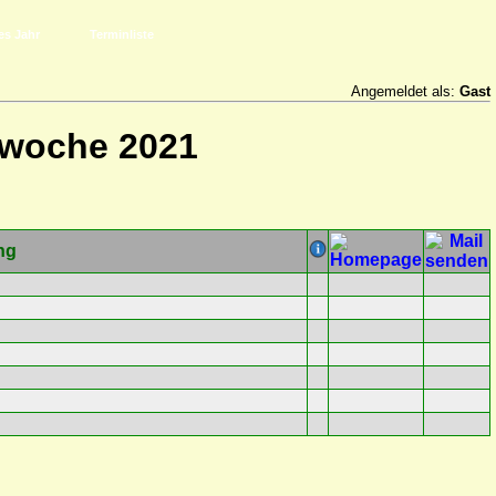
es Jahr
Terminliste
Angemeldet als:
Gast
rwoche 2021
ng