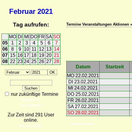
Februar
2021
Tag aufrufen:
Termine Veranstaltungen Aktionen 
MO
DI
MI
DO
FR
SA
SO
05
1
2
3
4
5
6
7
06
8
9
10
11
12
13
14
07
15
16
17
18
19
20
21
08
22
23
24
25
26
27
28
Datum
Startzeit
MO 22.02.2021
DI 23.02.2021
MI 24.02.2021
nur zukünftige Termine
DO 25.02.2021
FR 26.02.2021
Detailsuche
Neue Einträge
SA 27.02.2021
SO 28.02.2021
Zur Zeit sind 291 User
online.
Druckvorschau
Wer ist online?