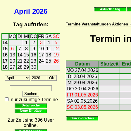
April
2026
Aktueller Tag
Tag aufrufen:
Termine Veranstaltungen Aktionen 
Termin i
MO
DI
MI
DO
FR
SA
SO
14
1
2
3
4
5
15
6
7
8
9
10
11
12
16
13
14
15
16
17
18
19
17
20
21
22
23
24
25
26
Datum
Startzeit
End
18
27
28
29
30
MO 27.04.2026
DI 28.04.2026
MI 29.04.2026
DO 30.04.2026
FR 01.05.2026
nur zukünftige Termine
SA 02.05.2026
Detailsuche
SO 03.05.2026
Neue Einträge
Druckvorschau
Zur Zeit sind 396 User
online.
Wer ist online?