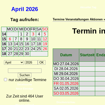
April
2026
Aktueller Tag
Tag aufrufen:
Termine Veranstaltungen Aktionen 
Termin i
MO
DI
MI
DO
FR
SA
SO
14
1
2
3
4
5
15
6
7
8
9
10
11
12
16
13
14
15
16
17
18
19
17
20
21
22
23
24
25
26
18
27
28
29
30
Datum
Startzeit
Endz
MO 27.04.2026
DI 28.04.2026
MI 29.04.2026
DO 30.04.2026
nur zukünftige Termine
FR 01.05.2026
Detailsuche
SA 02.05.2026
Neue Einträge
SO 03.05.2026
Zur Zeit sind 464 User
online.
Druckvorschau
Wer ist online?