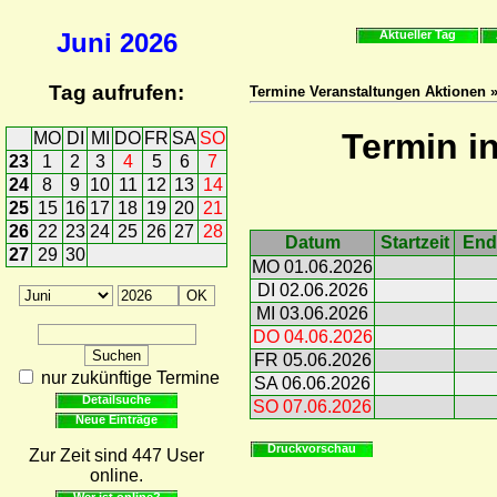
Juni
2026
Aktueller Tag
Tag aufrufen:
Termine Veranstaltungen Aktionen 
Termin i
MO
DI
MI
DO
FR
SA
SO
23
1
2
3
4
5
6
7
24
8
9
10
11
12
13
14
25
15
16
17
18
19
20
21
26
22
23
24
25
26
27
28
Datum
Startzeit
End
27
29
30
MO 01.06.2026
DI 02.06.2026
MI 03.06.2026
DO 04.06.2026
FR 05.06.2026
nur zukünftige Termine
SA 06.06.2026
Detailsuche
SO 07.06.2026
Neue Einträge
Druckvorschau
Zur Zeit sind 447 User
online.
Wer ist online?