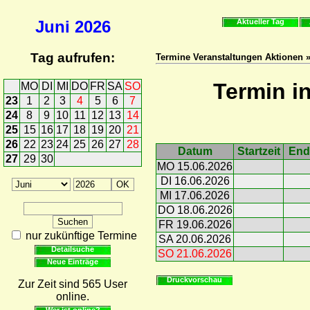
Juni
2026
Aktueller Tag
Tag aufrufen:
Termine Veranstaltungen Aktionen 
Termin i
MO
DI
MI
DO
FR
SA
SO
23
1
2
3
4
5
6
7
24
8
9
10
11
12
13
14
25
15
16
17
18
19
20
21
26
22
23
24
25
26
27
28
Datum
Startzeit
End
27
29
30
MO 15.06.2026
DI 16.06.2026
MI 17.06.2026
DO 18.06.2026
FR 19.06.2026
nur zukünftige Termine
SA 20.06.2026
Detailsuche
SO 21.06.2026
Neue Einträge
Druckvorschau
Zur Zeit sind 565 User
online.
Wer ist online?