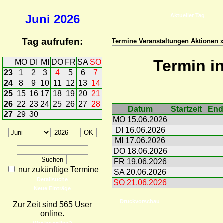
Juni
2026
Aktueller Tag
Tag aufrufen:
Termine Veranstaltungen Aktionen 
Termin i
MO
DI
MI
DO
FR
SA
SO
23
1
2
3
4
5
6
7
24
8
9
10
11
12
13
14
25
15
16
17
18
19
20
21
26
22
23
24
25
26
27
28
Datum
Startzeit
End
27
29
30
MO 15.06.2026
DI 16.06.2026
MI 17.06.2026
DO 18.06.2026
FR 19.06.2026
nur zukünftige Termine
SA 20.06.2026
Detailsuche
SO 21.06.2026
Neue Einträge
Druckvorschau
Zur Zeit sind 565 User
online.
Wer ist online?