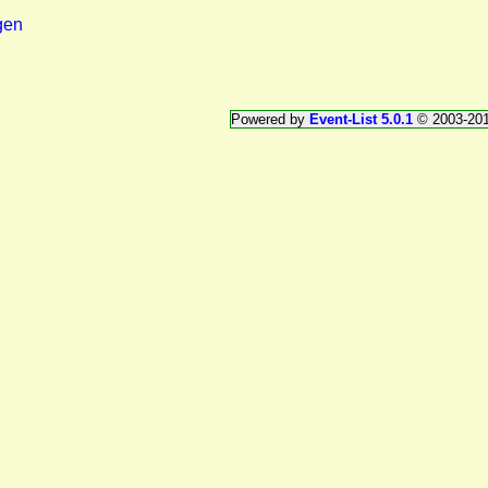
gen
Powered by
Event-List 5.0.1
© 2003-20