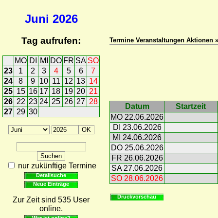
Juni
2026
Tag aufrufen:
Termine Veranstaltungen Aktionen 
MO
DI
MI
DO
FR
SA
SO
23
1
2
3
4
5
6
7
24
8
9
10
11
12
13
14
25
15
16
17
18
19
20
21
26
22
23
24
25
26
27
28
Datum
Startzeit
27
29
30
MO 22.06.2026
DI 23.06.2026
MI 24.06.2026
DO 25.06.2026
FR 26.06.2026
nur zukünftige Termine
SA 27.06.2026
Detailsuche
SO 28.06.2026
Neue Einträge
Druckvorschau
Zur Zeit sind 535 User
online.
Wer ist online?