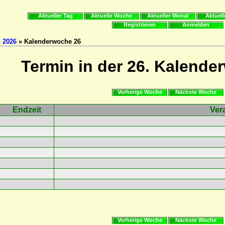
Aktueller Tag
Aktuelle Woche
Aktueller Monat
Aktuell
Registrieren
Anmelden
»
2026
» Kalenderwoche 26
Termin in der 26. Kalende
Vorherige Woche
Nächste Woche
Endzeit
Ver
Vorherige Woche
Nächste Woche