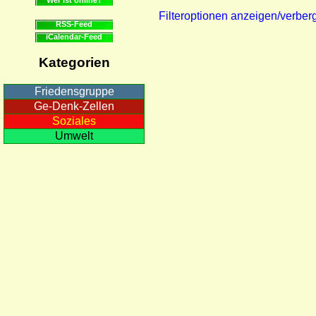
Filteroptionen anzeigen/verber
RSS-Feed
iCalendar-Feed
Kategorien
Friedensgruppe
Ge-Denk-Zellen
Soziales
Umwelt