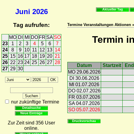
Juni
2026
Aktueller Tag
Tag aufrufen:
Termine Veranstaltungen Aktionen 
Termin i
MO
DI
MI
DO
FR
SA
SO
23
1
2
3
4
5
6
7
24
8
9
10
11
12
13
14
25
15
16
17
18
19
20
21
26
22
23
24
25
26
27
28
Datum
Startzeit
End
27
29
30
MO 29.06.2026
DI 30.06.2026
MI 01.07.2026
DO 02.07.2026
FR 03.07.2026
nur zukünftige Termine
SA 04.07.2026
Detailsuche
SO 05.07.2026
Neue Einträge
Druckvorschau
Zur Zeit sind 356 User
online.
Wer ist online?