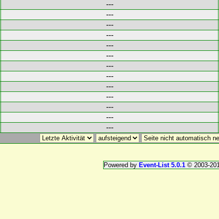
---
---
---
---
---
---
---
---
---
---
---
---
---
Powered by
Event-List 5.0.1
© 2003-20