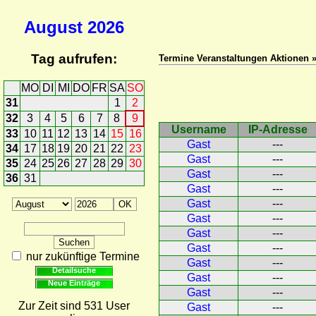
August
2026
Tag aufrufen:
Termine Veranstaltungen Aktionen »
MO
DI
MI
DO
FR
SA
SO
31
1
2
32
3
4
5
6
7
8
9
Username
IP-Adresse
33
10
11
12
13
14
15
16
Gast
---
34
17
18
19
20
21
22
23
Gast
---
35
24
25
26
27
28
29
30
Gast
---
36
31
Gast
---
Gast
---
Gast
---
Gast
---
Gast
---
nur zukünftige Termine
Gast
---
Detailsuche
Gast
---
Neue Einträge
Gast
---
Zur Zeit sind 531 User
Gast
---