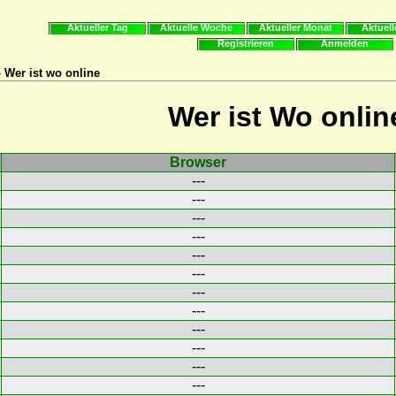
Aktueller Tag
Aktuelle Woche
Aktueller Monat
Aktuell
Registrieren
Anmelden
 Wer ist wo online
Wer ist Wo onlin
Browser
---
---
---
---
---
---
---
---
---
---
---
---