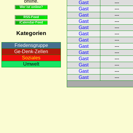
online.
Gast
---
Wer ist online?
Gast
---
Gast
---
RSS-Feed
Gast
---
iCalendar-Feed
Gast
---
Kategorien
Gast
---
Gast
---
Friedensgruppe
Gast
---
Ge-Denk-Zellen
Gast
---
Soziales
Gast
---
Umwelt
Gast
---
Gast
---
Gast
---