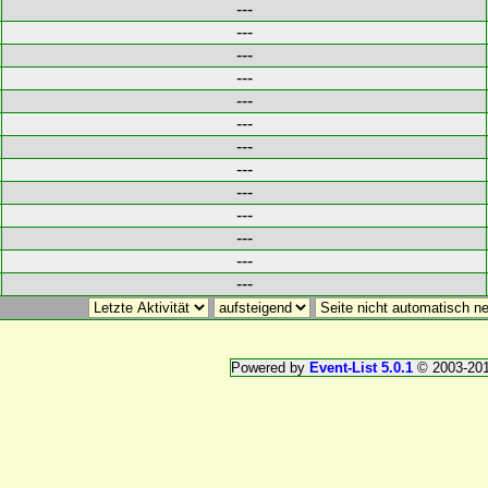
---
---
---
---
---
---
---
---
---
---
---
---
---
Powered by
Event-List 5.0.1
© 2003-20