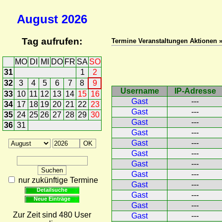
August
2026
Tag aufrufen:
Termine Veranstaltungen Aktionen »
MO
DI
MI
DO
FR
SA
SO
31
1
2
32
3
4
5
6
7
8
9
Username
IP-Adresse
33
10
11
12
13
14
15
16
Gast
---
34
17
18
19
20
21
22
23
Gast
---
35
24
25
26
27
28
29
30
Gast
---
36
31
Gast
---
Gast
---
Gast
---
Gast
---
Gast
---
nur zukünftige Termine
Gast
---
Detailsuche
Gast
---
Neue Einträge
Gast
---
Zur Zeit sind 480 User
Gast
---