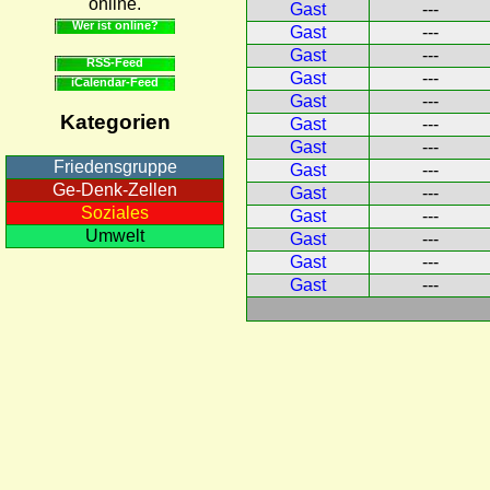
online.
Gast
---
Wer ist online?
Gast
---
Gast
---
RSS-Feed
Gast
---
iCalendar-Feed
Gast
---
Kategorien
Gast
---
Gast
---
Friedensgruppe
Gast
---
Ge-Denk-Zellen
Gast
---
Soziales
Gast
---
Umwelt
Gast
---
Gast
---
Gast
---