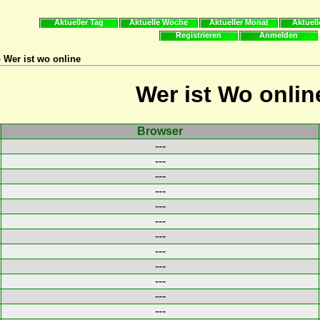
Aktueller Tag
Aktuelle Woche
Aktueller Monat
Aktuell
Registrieren
Anmelden
 Wer ist wo online
Wer ist Wo onlin
Browser
---
---
---
---
---
---
---
---
---
---
---
---