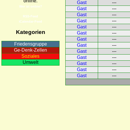
online.
Gast
---
Wer ist online?
Gast
---
Gast
---
RSS-Feed
Gast
---
iCalendar-Feed
Gast
---
Kategorien
Gast
---
Gast
---
Friedensgruppe
Gast
---
Ge-Denk-Zellen
Gast
---
Soziales
Gast
---
Umwelt
Gast
---
Gast
---
Gast
---