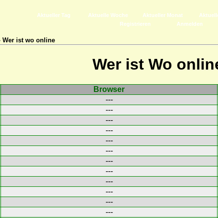
Aktueller Tag
Aktuelle Woche
Aktueller Monat
Aktuell
Registrieren
Anmelden
 Wer ist wo online
Wer ist Wo onlin
Browser
---
---
---
---
---
---
---
---
---
---
---
---