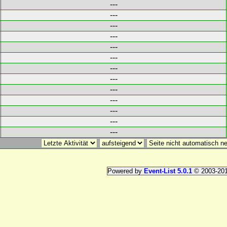
---
---
---
---
---
---
---
---
---
---
---
---
---
Powered by
Event-List 5.0.1
© 2003-20