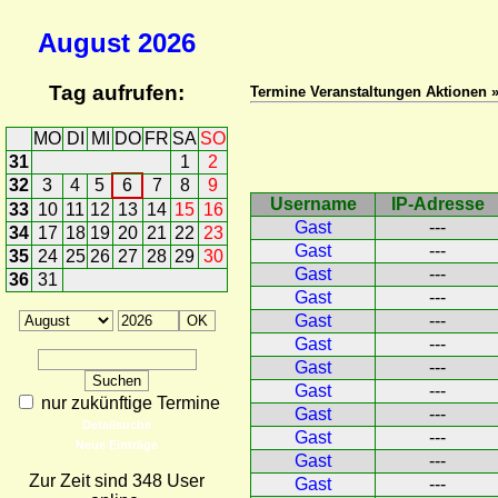
August
2026
Tag aufrufen:
Termine Veranstaltungen Aktionen »
MO
DI
MI
DO
FR
SA
SO
31
1
2
32
3
4
5
6
7
8
9
Username
IP-Adresse
33
10
11
12
13
14
15
16
Gast
---
34
17
18
19
20
21
22
23
Gast
---
35
24
25
26
27
28
29
30
Gast
---
36
31
Gast
---
Gast
---
Gast
---
Gast
---
Gast
---
nur zukünftige Termine
Gast
---
Detailsuche
Gast
---
Neue Einträge
Gast
---
Zur Zeit sind 348 User
Gast
---