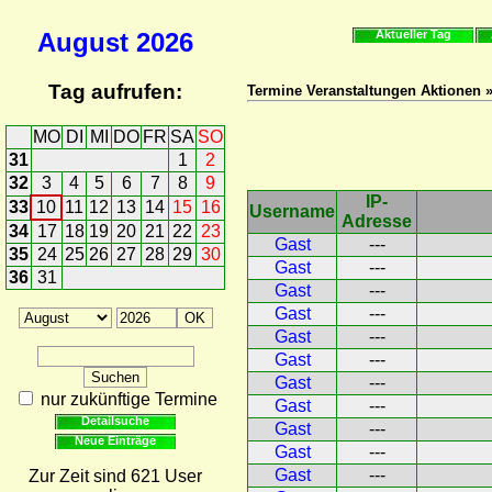
August
2026
Aktueller Tag
Tag aufrufen:
Termine Veranstaltungen Aktionen »
MO
DI
MI
DO
FR
SA
SO
31
1
2
32
3
4
5
6
7
8
9
IP-
33
10
11
12
13
14
15
16
Username
Adresse
34
17
18
19
20
21
22
23
Gast
---
35
24
25
26
27
28
29
30
Gast
---
36
31
Gast
---
Gast
---
Gast
---
Gast
---
Gast
---
nur zukünftige Termine
Gast
---
Detailsuche
Gast
---
Neue Einträge
Gast
---
Gast
---
Zur Zeit sind 621 User