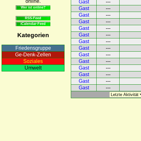
online.
Gast
---
Wer ist online?
Gast
---
Gast
---
RSS-Feed
Gast
---
iCalendar-Feed
Gast
---
Kategorien
Gast
---
Gast
---
Gast
---
Friedensgruppe
Gast
---
Ge-Denk-Zellen
Gast
---
Soziales
Gast
---
Umwelt
Gast
---
Gast
---
Gast
---