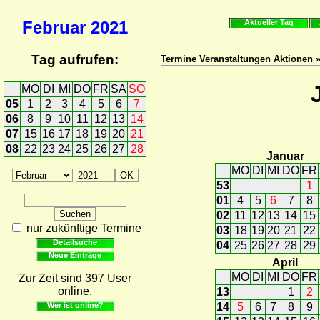
Februar
2021
Aktueller Tag
Tag aufrufen:
Termine Veranstaltungen Aktionen 
MO
DI
MI
DO
FR
SA
SO
05
1
2
3
4
5
6
7
06
8
9
10
11
12
13
14
07
15
16
17
18
19
20
21
08
22
23
24
25
26
27
28
Januar
MO
DI
MI
DO
FR
53
1
01
4
5
6
7
8
02
11
12
13
14
15
nur zukünftige Termine
03
18
19
20
21
22
Detailsuche
04
25
26
27
28
29
Neue Einträge
April
MO
DI
MI
DO
FR
Zur Zeit sind 397 User
online.
13
1
2
Wer ist online?
14
5
6
7
8
9