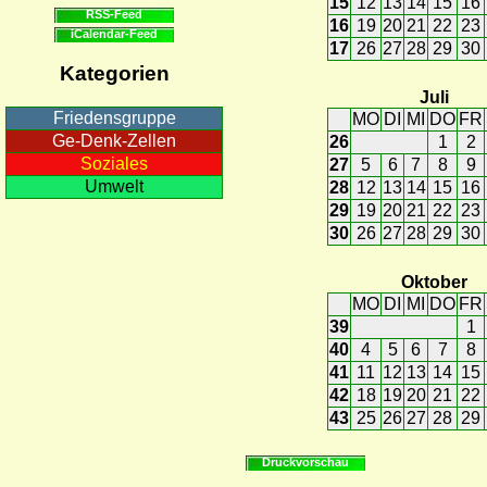
15
12
13
14
15
16
RSS-Feed
16
19
20
21
22
23
iCalendar-Feed
17
26
27
28
29
30
Kategorien
Juli
Friedensgruppe
MO
DI
MI
DO
FR
Ge-Denk-Zellen
26
1
2
Soziales
27
5
6
7
8
9
Umwelt
28
12
13
14
15
16
29
19
20
21
22
23
30
26
27
28
29
30
Oktober
MO
DI
MI
DO
FR
39
1
40
4
5
6
7
8
41
11
12
13
14
15
42
18
19
20
21
22
43
25
26
27
28
29
Druckvorschau