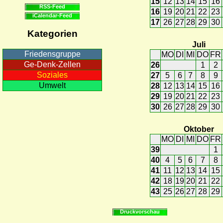
15
12
13
14
15
16
RSS-Feed
16
19
20
21
22
23
iCalendar-Feed
17
26
27
28
29
30
Kategorien
Juli
Friedensgruppe
MO
DI
MI
DO
FR
Ge-Denk-Zellen
26
1
2
Soziales
27
5
6
7
8
9
Umwelt
28
12
13
14
15
16
29
19
20
21
22
23
30
26
27
28
29
30
Oktober
MO
DI
MI
DO
FR
39
1
40
4
5
6
7
8
41
11
12
13
14
15
42
18
19
20
21
22
43
25
26
27
28
29
Druckvorschau