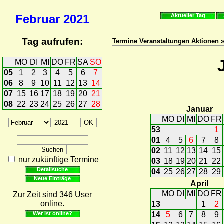
Februar
2021
Aktueller Tag
Tag aufrufen:
Termine Veranstaltungen Aktionen 
MO
DI
MI
DO
FR
SA
SO
05
1
2
3
4
5
6
7
06
8
9
10
11
12
13
14
07
15
16
17
18
19
20
21
08
22
23
24
25
26
27
28
Januar
MO
DI
MI
DO
FR
53
1
01
4
5
6
7
8
02
11
12
13
14
15
nur zukünftige Termine
03
18
19
20
21
22
Detailsuche
04
25
26
27
28
29
Neue Einträge
April
MO
DI
MI
DO
FR
Zur Zeit sind 346 User
online.
13
1
2
Wer ist online?
14
5
6
7
8
9