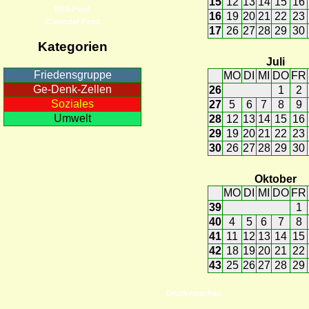
15
12
13
14
15
16
RSS-Feed
16
19
20
21
22
23
iCalendar-Feed
17
26
27
28
29
30
Kategorien
Juli
Friedensgruppe
MO
DI
MI
DO
FR
Ge-Denk-Zellen
26
1
2
Soziales
27
5
6
7
8
9
Umwelt
28
12
13
14
15
16
29
19
20
21
22
23
30
26
27
28
29
30
Oktober
MO
DI
MI
DO
FR
39
1
40
4
5
6
7
8
41
11
12
13
14
15
42
18
19
20
21
22
43
25
26
27
28
29
Druckvorschau