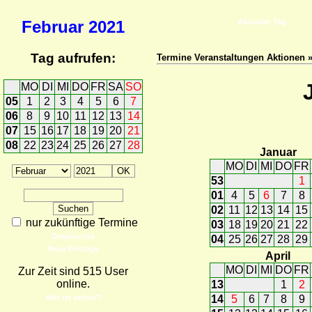
Februar
2021
Aktueller Tag
Tag aufrufen:
Termine Veranstaltungen Aktionen 
MO
DI
MI
DO
FR
SA
SO
05
1
2
3
4
5
6
7
06
8
9
10
11
12
13
14
07
15
16
17
18
19
20
21
08
22
23
24
25
26
27
28
Januar
MO
DI
MI
DO
FR
53
1
01
4
5
6
7
8
02
11
12
13
14
15
nur zukünftige Termine
03
18
19
20
21
22
Detailsuche
04
25
26
27
28
29
Neue Einträge
April
MO
DI
MI
DO
FR
Zur Zeit sind 515 User
online.
13
1
2
Wer ist online?
14
5
6
7
8
9