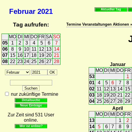
Februar
2021
Aktueller Tag
Tag aufrufen:
Termine Veranstaltungen Aktionen 
MO
DI
MI
DO
FR
SA
SO
05
1
2
3
4
5
6
7
06
8
9
10
11
12
13
14
07
15
16
17
18
19
20
21
08
22
23
24
25
26
27
28
Januar
MO
DI
MI
DO
FR
53
1
01
4
5
6
7
8
02
11
12
13
14
15
nur zukünftige Termine
03
18
19
20
21
22
Detailsuche
04
25
26
27
28
29
Neue Einträge
April
MO
DI
MI
DO
FR
Zur Zeit sind 531 User
online.
13
1
2
Wer ist online?
14
5
6
7
8
9