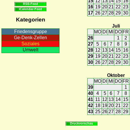
15
12
13
14
15
16
RSS-Feed
16
19
20
21
22
23
iCalendar-Feed
17
26
27
28
29
30
Kategorien
Juli
Friedensgruppe
MO
DI
MI
DO
FR
Ge-Denk-Zellen
26
1
2
Soziales
27
5
6
7
8
9
Umwelt
28
12
13
14
15
16
29
19
20
21
22
23
30
26
27
28
29
30
Oktober
MO
DI
MI
DO
FR
39
1
40
4
5
6
7
8
41
11
12
13
14
15
42
18
19
20
21
22
43
25
26
27
28
29
Druckvorschau