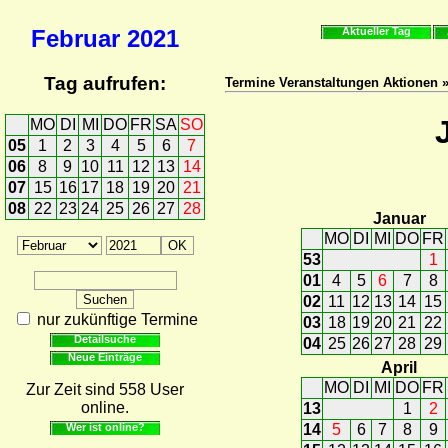
Februar
2021
Aktueller Tag
Tag aufrufen:
Termine Veranstaltungen Aktionen 
MO
DI
MI
DO
FR
SA
SO
05
1
2
3
4
5
6
7
06
8
9
10
11
12
13
14
07
15
16
17
18
19
20
21
08
22
23
24
25
26
27
28
Januar
MO
DI
MI
DO
FR
53
1
01
4
5
6
7
8
02
11
12
13
14
15
nur zukünftige Termine
03
18
19
20
21
22
Detailsuche
04
25
26
27
28
29
Neue Einträge
April
MO
DI
MI
DO
FR
Zur Zeit sind 558 User
online.
13
1
2
Wer ist online?
14
5
6
7
8
9