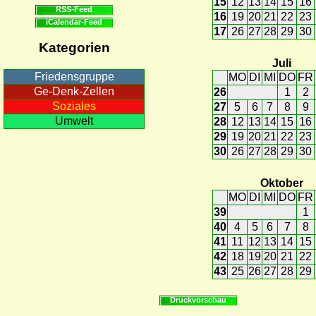
15
12
13
14
15
16
RSS-Feed
16
19
20
21
22
23
iCalendar-Feed
17
26
27
28
29
30
Kategorien
Juli
Friedensgruppe
MO
DI
MI
DO
FR
Ge-Denk-Zellen
26
1
2
Soziales
27
5
6
7
8
9
Umwelt
28
12
13
14
15
16
29
19
20
21
22
23
30
26
27
28
29
30
Oktober
MO
DI
MI
DO
FR
39
1
40
4
5
6
7
8
41
11
12
13
14
15
42
18
19
20
21
22
43
25
26
27
28
29
Druckvorschau