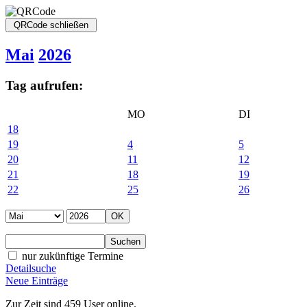
Mai
2026
Tag aufrufen:
MO
DI
18
19
4
5
20
11
12
21
18
19
22
25
26
nur zukünftige Termine
Detailsuche
Neue Einträge
Zur Zeit sind 459 User online.