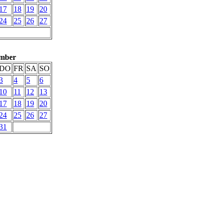
17
18
19
20
24
25
26
27
mber
DO
FR
SA
SO
3
4
5
6
10
11
12
13
17
18
19
20
24
25
26
27
31