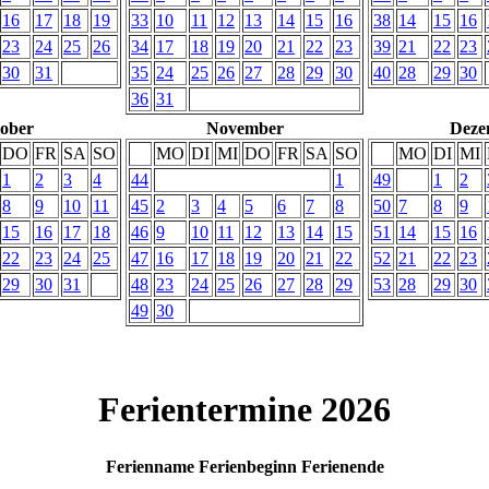
16
17
18
19
33
10
11
12
13
14
15
16
38
14
15
16
23
24
25
26
34
17
18
19
20
21
22
23
39
21
22
23
30
31
35
24
25
26
27
28
29
30
40
28
29
30
36
31
ober
November
Deze
DO
FR
SA
SO
MO
DI
MI
DO
FR
SA
SO
MO
DI
MI
1
2
3
4
44
1
49
1
2
8
9
10
11
45
2
3
4
5
6
7
8
50
7
8
9
15
16
17
18
46
9
10
11
12
13
14
15
51
14
15
16
22
23
24
25
47
16
17
18
19
20
21
22
52
21
22
23
29
30
31
48
23
24
25
26
27
28
29
53
28
29
30
49
30
Ferientermine 2026
Ferienname
Ferienbeginn
Ferienende