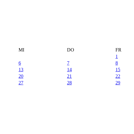
MI
DO
FR
1
6
7
8
13
14
15
20
21
22
27
28
29