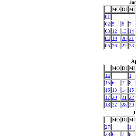
Ja
MO
DI
MI
01
02
5
6
7
03
12
13
14
04
19
20
21
05
26
27
28
Ap
MO
DI
MI
14
1
15
6
7
8
16
13
14
15
17
20
21
22
18
27
28
29
J
MO
DI
MI
27
1
28
6
7
8