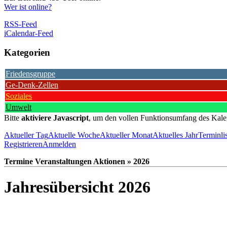
Wer ist online?
RSS-Feed
iCalendar-Feed
Kategorien
Friedensgruppe
Ge-Denk-Zellen
Soziales
Umwelt
Bitte
aktiviere Javascript
, um den vollen Funktionsumfang des Kale
Aktueller Tag
Aktuelle Woche
Aktueller Monat
Aktuelles Jahr
Terminli
Registrieren
Anmelden
Termine Veranstaltungen Aktionen » 2026
Jahresübersicht 2026