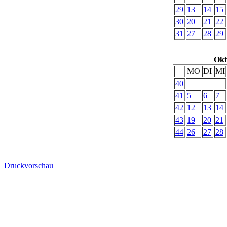
29
13
14
15
30
20
21
22
31
27
28
29
Okt
MO
DI
MI
40
41
5
6
7
42
12
13
14
43
19
20
21
44
26
27
28
Druckvorschau