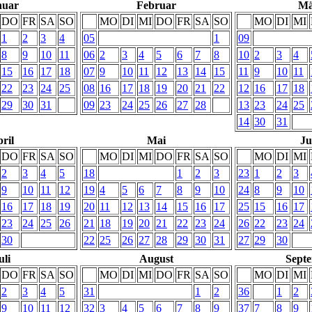
nuar
Februar
Mä
DO
FR
SA
SO
MO
DI
MI
DO
FR
SA
SO
MO
DI
MI
1
2
3
4
05
1
09
8
9
10
11
06
2
3
4
5
6
7
8
10
2
3
4
15
16
17
18
07
9
10
11
12
13
14
15
11
9
10
11
22
23
24
25
08
16
17
18
19
20
21
22
12
16
17
18
29
30
31
09
23
24
25
26
27
28
13
23
24
25
14
30
31
ril
Mai
Ju
DO
FR
SA
SO
MO
DI
MI
DO
FR
SA
SO
MO
DI
MI
2
3
4
5
18
1
2
3
23
1
2
3
9
10
11
12
19
4
5
6
7
8
9
10
24
8
9
10
16
17
18
19
20
11
12
13
14
15
16
17
25
15
16
17
23
24
25
26
21
18
19
20
21
22
23
24
26
22
23
24
30
22
25
26
27
28
29
30
31
27
29
30
uli
August
Sept
DO
FR
SA
SO
MO
DI
MI
DO
FR
SA
SO
MO
DI
MI
2
3
4
5
31
1
2
36
1
2
9
10
11
12
32
3
4
5
6
7
8
9
37
7
8
9