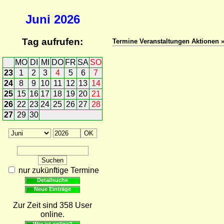
Juni
2026
Tag aufrufen:
Termine Veranstaltungen Aktionen 
MO
DI
MI
DO
FR
SA
SO
23
1
2
3
4
5
6
7
24
8
9
10
11
12
13
14
25
15
16
17
18
19
20
21
26
22
23
24
25
26
27
28
27
29
30
nur zukünftige Termine
Detailsuche
Neue Einträge
Zur Zeit sind 358 User
online.
Wer ist online?