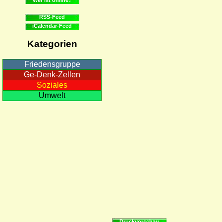
RSS-Feed
iCalendar-Feed
Kategorien
Friedensgruppe
Ge-Denk-Zellen
Soziales
Umwelt
Druckvorschau