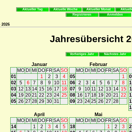
Aktueller Tag
Aktuelle Woche
Aktueller Monat
Aktuell
Registrieren
Anmelden
» 2026
Jahresübersicht 
Vorheriges Jahr
Nächstes Jahr
Januar
Februar
MO
DI
MI
DO
FR
SA
SO
MO
DI
MI
DO
FR
SA
SO
01
1
2
3
4
05
1
0
02
5
6
7
8
9
10
11
06
2
3
4
5
6
7
8
1
03
12
13
14
15
16
17
18
07
9
10
11
12
13
14
15
1
04
19
20
21
22
23
24
25
08
16
17
18
19
20
21
22
1
05
26
27
28
29
30
31
09
23
24
25
26
27
28
1
1
April
Mai
MO
DI
MI
DO
FR
SA
SO
MO
DI
MI
DO
FR
SA
SO
14
1
2
3
4
5
18
1
2
3
2