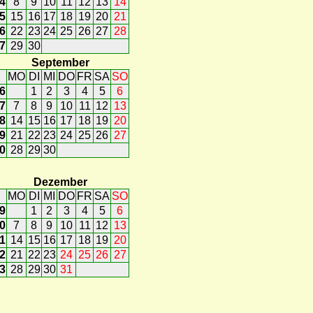
4
8
9
10
11
12
13
14
5
15
16
17
18
19
20
21
6
22
23
24
25
26
27
28
7
29
30
September
MO
DI
MI
DO
FR
SA
SO
6
1
2
3
4
5
6
7
7
8
9
10
11
12
13
8
14
15
16
17
18
19
20
9
21
22
23
24
25
26
27
0
28
29
30
Dezember
MO
DI
MI
DO
FR
SA
SO
9
1
2
3
4
5
6
0
7
8
9
10
11
12
13
1
14
15
16
17
18
19
20
2
21
22
23
24
25
26
27
3
28
29
30
31