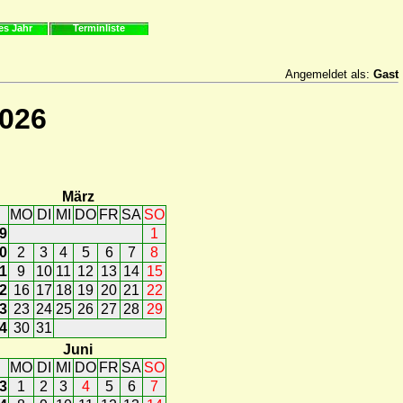
es Jahr
Terminliste
Angemeldet als:
Gast
2026
März
MO
DI
MI
DO
FR
SA
SO
9
1
0
2
3
4
5
6
7
8
1
9
10
11
12
13
14
15
2
16
17
18
19
20
21
22
3
23
24
25
26
27
28
29
4
30
31
Juni
MO
DI
MI
DO
FR
SA
SO
3
1
2
3
4
5
6
7