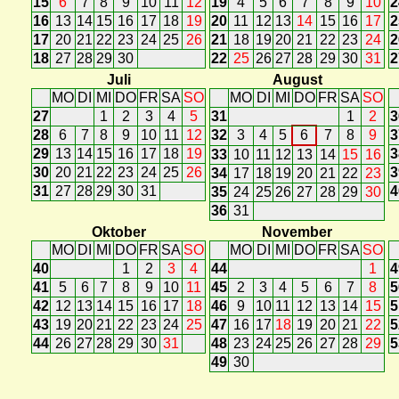
15
6
7
8
9
10
11
12
19
4
5
6
7
8
9
10
2
16
13
14
15
16
17
18
19
20
11
12
13
14
15
16
17
2
17
20
21
22
23
24
25
26
21
18
19
20
21
22
23
24
2
18
27
28
29
30
22
25
26
27
28
29
30
31
2
Juli
August
MO
DI
MI
DO
FR
SA
SO
MO
DI
MI
DO
FR
SA
SO
27
1
2
3
4
5
31
1
2
3
28
6
7
8
9
10
11
12
32
3
4
5
6
7
8
9
3
29
13
14
15
16
17
18
19
3
33
10
11
12
13
14
15
16
30
20
21
22
23
24
25
26
3
34
17
18
19
20
21
22
23
31
27
28
29
30
31
4
35
24
25
26
27
28
29
30
36
31
Oktober
November
MO
DI
MI
DO
FR
SA
SO
MO
DI
MI
DO
FR
SA
SO
40
1
2
3
4
44
1
4
41
5
6
7
8
9
10
11
45
2
3
4
5
6
7
8
5
42
12
13
14
15
16
17
18
46
9
10
11
12
13
14
15
5
43
19
20
21
22
23
24
25
47
16
17
18
19
20
21
22
5
44
26
27
28
29
30
31
48
23
24
25
26
27
28
29
5
49
30