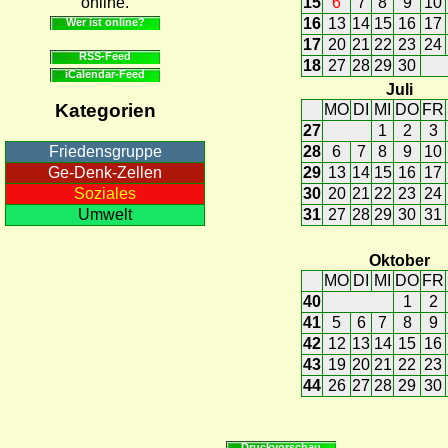
online.
15
6
7
8
9
10
16
13
14
15
16
17
Wer ist online?
17
20
21
22
23
24
RSS-Feed
18
27
28
29
30
iCalendar-Feed
Juli
Kategorien
MO
DI
MI
DO
FR
27
1
2
3
28
6
7
8
9
10
Friedensgruppe
29
13
14
15
16
17
Ge-Denk-Zellen
30
20
21
22
23
24
Soziales
31
27
28
29
30
31
Umwelt
Oktober
MO
DI
MI
DO
FR
40
1
2
41
5
6
7
8
9
42
12
13
14
15
16
43
19
20
21
22
23
44
26
27
28
29
30
Druckvorschau