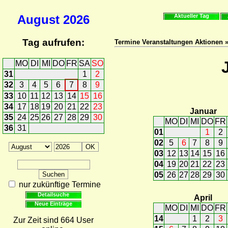
August
2026
Aktueller Tag
Tag aufrufen:
Termine Veranstaltungen Aktionen 
MO
DI
MI
DO
FR
SA
SO
31
1
2
32
3
4
5
6
7
8
9
33
10
11
12
13
14
15
16
34
17
18
19
20
21
22
23
Januar
35
24
25
26
27
28
29
30
MO
DI
MI
DO
FR
36
31
01
1
2
02
5
6
7
8
9
03
12
13
14
15
16
04
19
20
21
22
23
05
26
27
28
29
30
nur zukünftige Termine
Detailsuche
April
Neue Einträge
MO
DI
MI
DO
FR
14
1
2
3
Zur Zeit sind 664 User