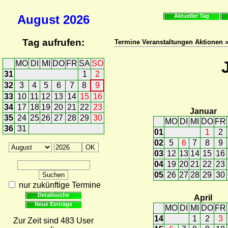
August
2026
Aktueller Tag
Tag aufrufen:
Termine Veranstaltungen Aktionen 
MO
DI
MI
DO
FR
SA
SO
31
1
2
32
3
4
5
6
7
8
9
33
10
11
12
13
14
15
16
34
17
18
19
20
21
22
23
Januar
35
24
25
26
27
28
29
30
MO
DI
MI
DO
FR
36
31
01
1
2
02
5
6
7
8
9
03
12
13
14
15
16
04
19
20
21
22
23
05
26
27
28
29
30
nur zukünftige Termine
Detailsuche
April
Neue Einträge
MO
DI
MI
DO
FR
14
1
2
3
Zur Zeit sind 483 User