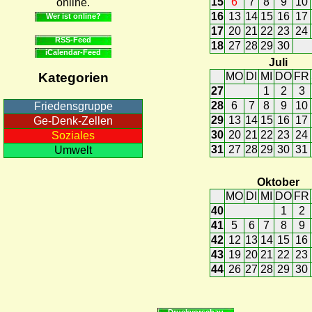
15
6
7
8
9
10
online.
16
13
14
15
16
17
Wer ist online?
17
20
21
22
23
24
RSS-Feed
18
27
28
29
30
iCalendar-Feed
Juli
MO
DI
MI
DO
FR
Kategorien
27
1
2
3
28
6
7
8
9
10
Friedensgruppe
29
13
14
15
16
17
Ge-Denk-Zellen
30
20
21
22
23
24
Soziales
31
27
28
29
30
31
Umwelt
Oktober
MO
DI
MI
DO
FR
40
1
2
41
5
6
7
8
9
42
12
13
14
15
16
43
19
20
21
22
23
44
26
27
28
29
30
Druckvorschau