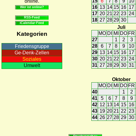
15
6
7
8
9
10
online.
16
13
14
15
16
17
Wer ist online?
17
20
21
22
23
24
RSS-Feed
18
27
28
29
30
iCalendar-Feed
Juli
MO
DI
MI
DO
FR
Kategorien
27
1
2
3
28
6
7
8
9
10
Friedensgruppe
29
13
14
15
16
17
Ge-Denk-Zellen
30
20
21
22
23
24
Soziales
31
27
28
29
30
31
Umwelt
Oktober
MO
DI
MI
DO
FR
40
1
2
41
5
6
7
8
9
42
12
13
14
15
16
43
19
20
21
22
23
44
26
27
28
29
30
Druckvorschau