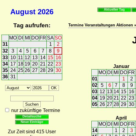
August
2026
Aktueller Tag
Tag aufrufen:
Termine Veranstaltungen Aktionen 
MO
DI
MI
DO
FR
SA
SO
31
1
2
32
3
4
5
6
7
8
9
33
10
11
12
13
14
15
16
34
17
18
19
20
21
22
23
Januar
35
24
25
26
27
28
29
30
MO
DI
MI
DO
FR
36
31
01
1
2
02
5
6
7
8
9
03
12
13
14
15
16
04
19
20
21
22
23
05
26
27
28
29
30
nur zukünftige Termine
Detailsuche
April
Neue Einträge
MO
DI
MI
DO
FR
14
1
2
3
Zur Zeit sind 415 User