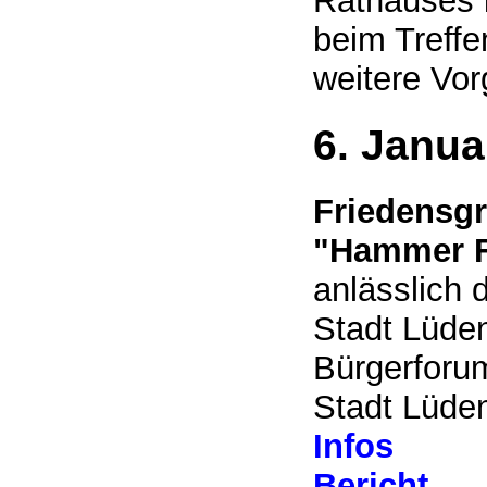
Rathauses i
beim Treffen
weitere Vo
6. Janua
Friedensg
"Hammer F
anlässlich
Stadt Lüden
Bürgerforu
Stadt Lüde
Infos
Bericht