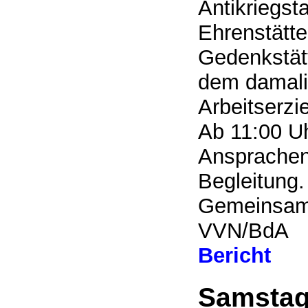
Antikriegst
Ehrenstätte
Gedenkstät
dem damal
Arbeitserzi
Ab 11:00 U
Ansprachen
Begleitung.
Gemeinsame
VVN/BdA
Bericht
Samstag