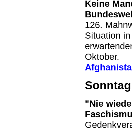
Keine Mand
Bundesweh
126. Mahnw
Situation i
erwartende
Oktober.
Afghanist
Sonntag,
"Nie wiede
Faschismu
Gedenkvera