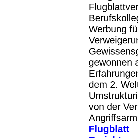
Flugblattver
Berufskolle
Werbung für
Verweigeru
Gewissensg
gewonnen a
Erfahrungen
dem 2. Welt
Umstruktur
von der Ver
Angriffsarme
Flugblatt