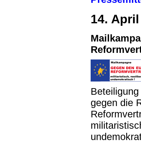
14. Apri
Mailkampa
Reformver
Beteiligun
gegen die R
Reformvertr
militaristis
undemokrat