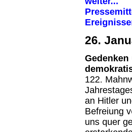
weiter...
Pressemitt
Ereigniss
26. Janu
Gedenken u
demokratis
122. Mahnw
Jahrestage
an Hitler u
Befreiung v
uns quer g