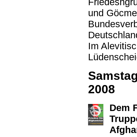
Friedesngr
und Göcmen 
Bundesverb
Deutschlan
Im Alevitis
Lüdenschei
Samstag
2008
Dem F
Trupp
Afgha