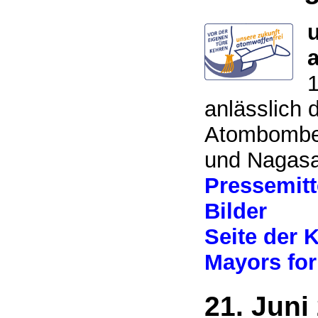
u
anlässlich 
Atombomben
und Nagasa
Pressemitt
Bilder
Seite der
Mayors fo
21. Juni