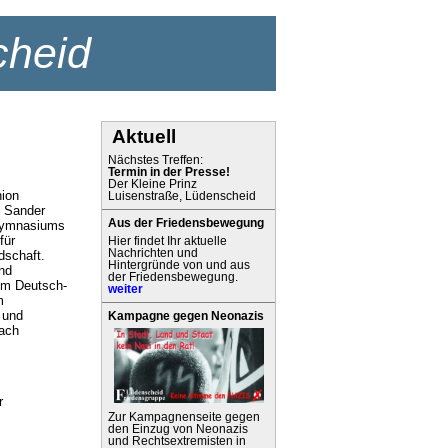
cheid
Aktuell
Nächstes Treffen:
Termin in der Presse!
Der Kleine Prinz
nion
Luisenstraße, Lüdenscheid
n Sander
Aus der Friedensbewegung
tgymnasiums
für
Hier findet Ihr aktuelle
Nachrichten und
dschaft.
Hintergründe von und aus
nd
der Friedensbewegung.
dem Deutsch-
weiter
m
 und
Kampagne gegen Neonazis
nach
r
Zur Kampagnenseite gegen
den Einzug von Neonazis
und Rechtsextremisten in