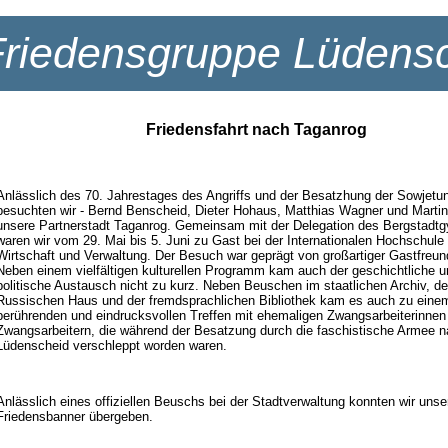
Friedensgruppe Lüdens
Friedensfahrt nach Taganrog
Anlässlich des 70. Jahrestages des Angriffs und der Besatzhung der Sowjetu
besuchten wir - Bernd Benscheid, Dieter Hohaus, Matthias Wagner und Marti
unsere Partnerstadt Taganrog. Gemeinsam mit der Delegation des Bergstad
waren wir vom 29. Mai bis 5. Juni zu Gast bei der Internationalen Hochschule 
Wirtschaft und Verwaltung. Der Besuch war geprägt von großartiger Gastfreun
Neben einem vielfältigen kulturellen Programm kam auch der geschichtliche u
politische Austausch nicht zu kurz. Neben Beuschen im staatlichen Archiv, 
Russischen Haus und der fremdsprachlichen Bibliothek kam es auch zu eine
berührenden und eindrucksvollen Treffen mit ehemaligen Zwangsarbeiterinnen
Zwangsarbeitern, die während der Besatzung durch die faschistische Armee 
Lüdenscheid verschleppt worden waren.
Anlässlich eines offiziellen Beuschs bei der Stadtverwaltung konnten wir unse
Friedensbanner übergeben.